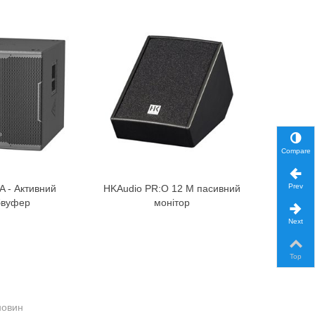
Compare
Prev
 - Активний
HKAudio PR:O 12 M пасивний
Му
бвуфер
монітор
Next
Top
новин