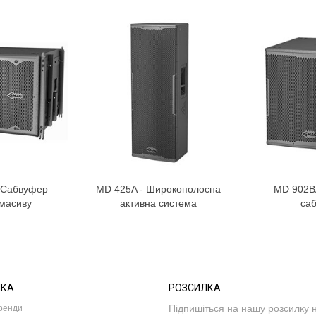
 Сабвуфер
MD 425A - Широкополосна
MD 902BA
 масиву
активна система
са
МКА
РОЗСИЛКА
Підпишіться на нашу розсилку 
ренди