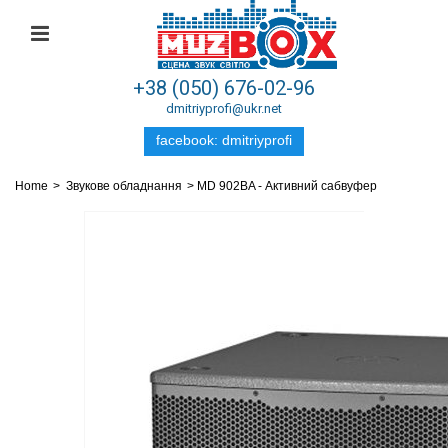
+38 (050) 676-02-96
dmitriyprofi@ukr.net
facebook: dmitriyprofi
Home
>
Звукове обладнання
>
MD 902BA - Активний сабвуфер