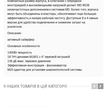
Компактный размер корпуса, в сочетании с гибридной
конструкцией и высокомощными нагрузкой делает MD 902B
низкочастотных дополнением к системам MD. Более того, корпуса
могут быть объединены в кластеры, обеспечивает еще большую
эффективность и низкую рабочую частоту. Доступные 8 и 4 омные
версии для удобства подключения и снижение затрат на
усилители.
Описание:
активный сабвуфер
Основные особенности:
1400Вт мощность
18 "НЧ динамик M1801 с 4" звуковой катушкой
136 дБ макс. звуковое давление
Эффективная конструкция - фазоинвертор
М20 адаптер для установки широкополосной системы
9 ІНШИХ ТОВАРІВ В ЦІЙ КАТЕГОРІЇ: