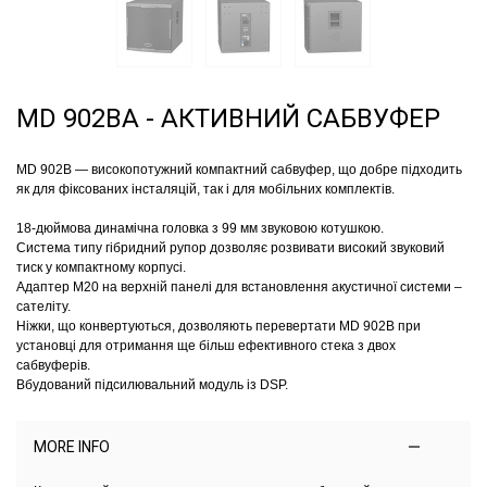
MD 902BA - АКТИВНИЙ САБВУФЕР
MD 902B — високопотужний компактний сабвуфер, що добре підходить
як для фіксованих інсталяцій, так і для мобільних комплектів.
18-дюймова динамічна головка з 99 мм звуковою котушкою.
Система типу гібридний рупор дозволяє розвивати високий звуковий
тиск у компактному корпусі.
Адаптер M20 на верхній панелі для встановлення акустичної системи –
сателіту.
Ніжки, що конвертуються, дозволяють перевертати MD 902B при
установці для отримання ще більш ефективного стека з двох
сабвуферів.
Вбудований підсилювальний модуль із DSP.
MORE INFO