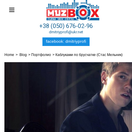
+38 (050) 676-02-96
dmitriyprofi@ukr.net
facebook: dmitriyprofi
Home
>
Blog
>
Портфолио
>
Каблуками по брусчатке (Стаc Мельник)